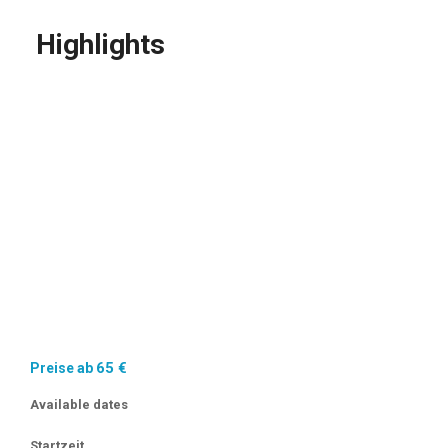
Highlights
Piraten Höhle
Gokkaya Bucht
Versunkene Stadt, Insel Kekova
Burc Bucht
Grab in der Burg Simena
Bucht Esmeralda
65
€
Preise ab
Available dates
Startzeit